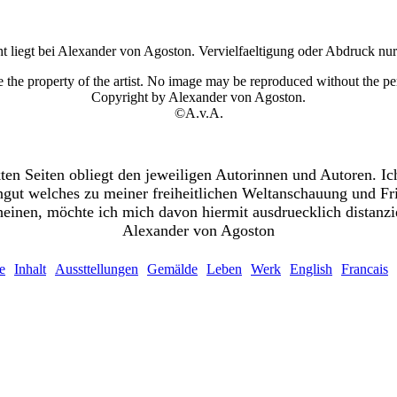
 liegt bei Alexander von Agoston. Vervielfaeltigung oder Abdruck nu
e the property of the artist. No image may be reproduced without the per
Copyright by Alexander von Agoston.
©A.v.A.
ten Seiten obliegt den jeweiligen Autorinnen und Autoren. Ich
ut welches zu meiner freiheitlichen Weltanschauung und Frie
heinen, möchte ich mich davon hiermit ausdruecklich distanzi
Alexander von Agoston
te
Inhalt
Aussttellungen
Gemälde
Leben
Werk
English
Francais