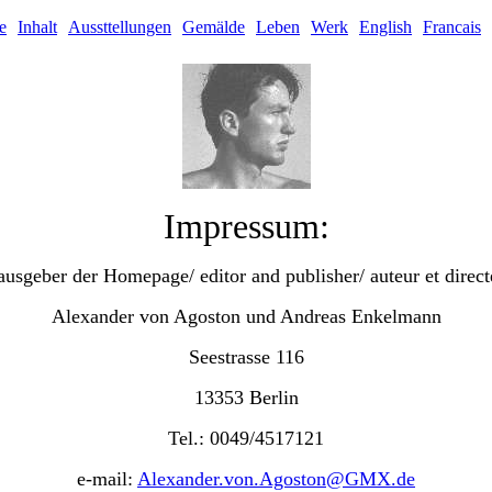
te
Inhalt
Aussttellungen
Gemälde
Leben
Werk
English
Francais
Impressum:
usgeber der Homepage/ editor and publisher/ auteur et direct
Alexander von Agoston und Andreas Enkelmann
Seestrasse 116
13353 Berlin
Tel.: 0049/4517121
e-mail:
Alexander.von.Agoston@GMX.de