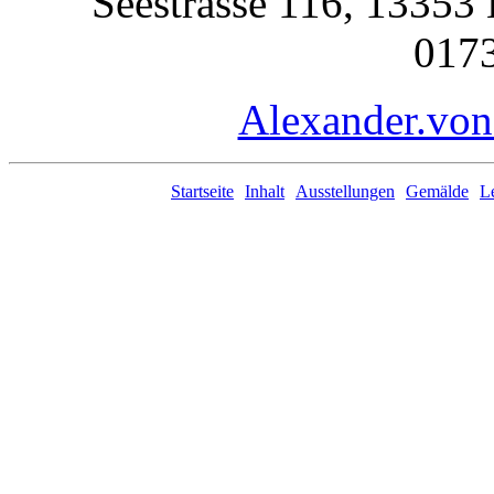
Seestrasse 116, 13353
017
Alexander.v
Startseite
Inhalt
Ausstellungen
Gemälde
L