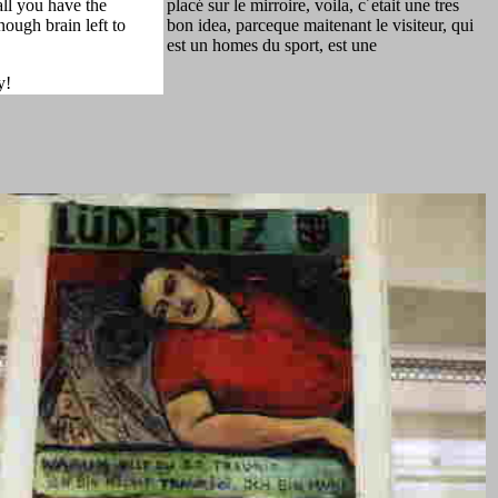
ll you have the
placé sur le mirroire, voila, c´etait une tres
ough brain left to
bon idea, parceque maitenant le visiteur, qui
est un homes du sport, est une
y!