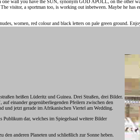
: on one wall you have the SUN, synonym GOD APOLL, on the other wa
he visitor, a sportman too, is working out inbetween. Maybe he has en
le nudes, women, red colour and black letters on pale green ground. Enjo
straßen heißen Lüderitz und Guinea. Drei Straßen, drei Bilder.
, auf einander gegenüberliegenden Pfeilern zwischen den
nd und jetzt gerade im Afrikanischen Viertel am Wedding.
as Publikum dar, welches im Spiegelsaal weitere Bilder
zu den anderen Planeten und schließlich zur Sonne heben.