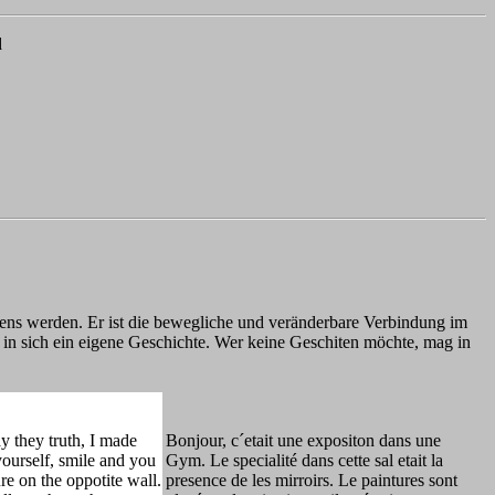
d
hens werden. Er ist die bewegliche und veränderbare Verbindung im
at in sich ein eigene Geschichte. Wer keine Geschiten möchte, mag in
y they truth, I made
Bonjour, c´etait une expositon dans une
 yourself, smile and you
Gym. Le specialité dans cette sal etait la
re on the oppotite wall.
presence de les mirroirs. Le paintures sont