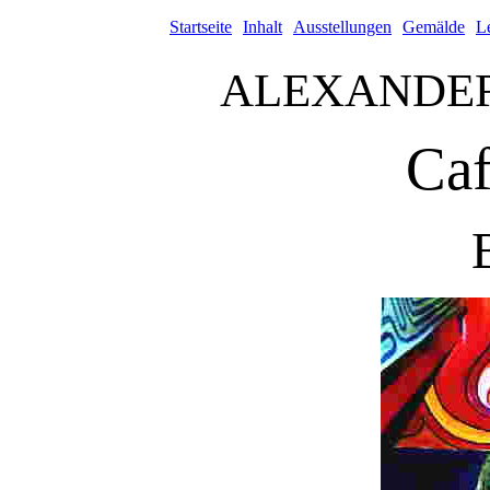
Startseite
Inhalt
Ausstellungen
Gemälde
L
ALEXANDE
Caf