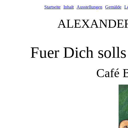
Startseite
Inhalt
Ausstellungen
Gemälde
L
ALEXANDE
Fuer Dich solls
Café B