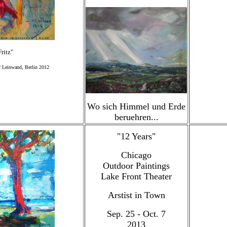
Fritz"
f Leinwand, Berlin 2012
Wo sich Himmel und Erde
beruehren...
"12 Years"
Chicago
Outdoor Paintings
Lake Front Theater
Arstist in Town
Sep. 25 - Oct. 7
2013