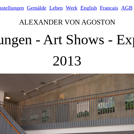
sstellungen
Gemälde
Leben
Werk
English
Francais
AGB
ALEXANDER VON AGOSTON
ungen - Art Shows - Ex
2013