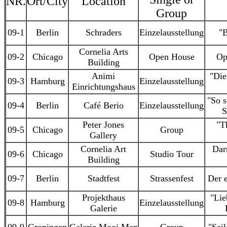
NR.
Ort/City
Location
Group
09-1
Berlin
Schraders
Einzelausstellung
"B
Cornelia Arts
09-2
Chicago
Open House
Op
Building
Animi
"Die
09-3
Hamburg
Einzelausstellung
Einrichtungshaus
"So 
09-4
Berlin
Café Berio
Einzelausstellung
S
Peter Jones
"T
09-5
Chicago
Group
Gallery
Cornelia Art
Dar
09-6
Chicago
Studio Tour
Building
09-7
Berlin
Stadtfest
Strassenfest
Der 
Projekthaus
"Lie
09-8
Hamburg
Einzelausstellung
Galerie