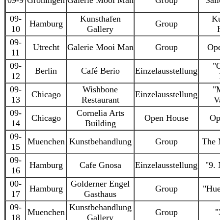
09-9
Groningen
Galerie Mooi Man
Group
"Sail
09-
Kunsthafen
Ku
Hamburg
Group
10
Gallery
09-
Utrecht
Galerie Mooi Man
Group
Ope
11
09-
"
Berlin
Café Berio
Einzelausstellung
12
09-
Wishbone
"
Chicago
Einzelausstellung
13
Restaurant
V
09-
Cornelia Arts
Chicago
Open House
Op
14
Building
09-
Muenchen
Kunstbehandlung
Group
The 
15
09-
Hamburg
Cafe Gnosa
Einzelausstellung
"9.
16
00-
Golderner Engel
Hamburg
Group
"Hue
17
Gasthaus
09-
Kunstbehandlung
Muenchen
Group
"
18
Gallery